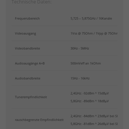
Technische Daten:
Frequenzbereich
5,725 – 5,875GHz / 16Kanäle
Videoausgang
1Vss @ 75Ohm / 1Vpp @ 75Ohm
Videobandbreite
30Hz - 5MHz
Audioausgänge A+B
500mVeff an 1kOhm
Audiobandbreite
15Hz - 16kHz
2,4GHz: -92dBm ^ 15dBμV
Tunerempfindlichkeit
5,8GHz: -89dBm ^ 18dBμV
2,4GHz: -84dBm ^ 23dBμV bei SN 12dB
rauschbegrenzte Empfindlichkeit
5,8GHz: -81dBm ^ 26dBμV bei SN 12dB