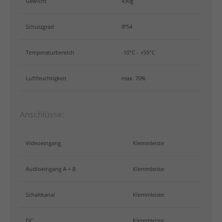
Gewicht
430g
Schutzgrad
IP54
Temperaturbereich
-10°C - +55°C
Luftfeuchtigkeit
max. 70%
Anschlüsse:
Videoeingang
Klemmleiste
Audioeingang A + B
Klemmleiste
Schaltkanal
Klemmleiste
DC
Klemmleiste