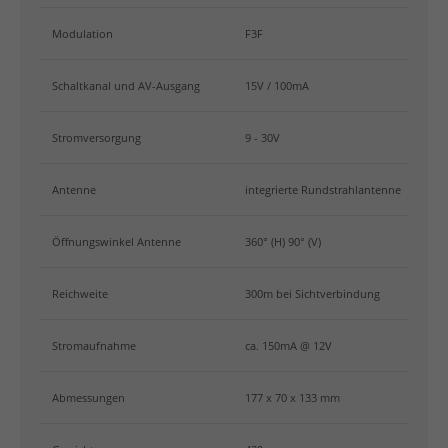
Modulation
F3F
Schaltkanal und AV-Ausgang
15V / 100mA
Stromversorgung
9 - 30V
Antenne
integrierte Rundstrahlantenne
Öffnungswinkel Antenne
360° (H) 90° (V)
Reichweite
300m bei Sichtverbindung
Stromaufnahme
ca. 150mA @ 12V
Abmessungen
177 x 70 x 133 mm