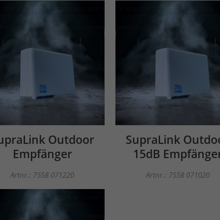
upraLink Outdoor
SupraLink Outdo
Empfänger
15dB Empfänge
Artnr.: 7558 071220
Artnr.: 7558 071020