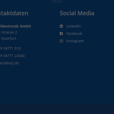
taktdaten
Social Media
Videotronik GmbH
LinkedIn
 Strasse 2
Facebook
 Querfurt
Instagram
9 34771 510
49 34771 22044
ain@vtq.de