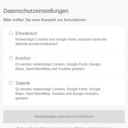
tq.de
Datenschutzeinstellungen
Bitte treffen Sie eine Auswahl um fortzufahren
ÜBER UNS
KARRIERE
ELECTRONIC MANUFACTURING SER
Erforderlich
Notwendige Cookies und Google Fonts zulassen damit die
Website korrekt funktioniert
Komfort
Es werden notwendige Cookies, Google Fonts, Google
Maps, OpenStreetMap und Youtube geladen
VTQ -
Analoge Funksystem
Statistik
Es werden notwendige Cookies, Google Fonts, Google
Maps, OpenStreetMap, Youtube und Google Analytics
geladen