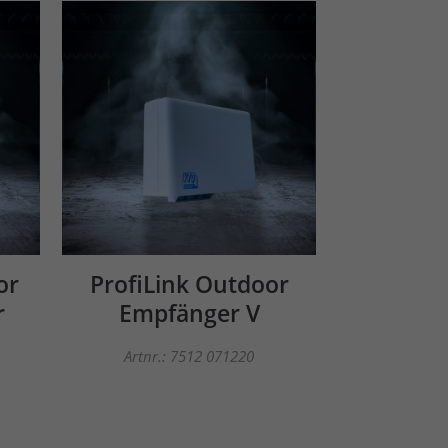
or
ProfiLink Outdoor
r
Empfänger V
Artnr.: 7512 071220