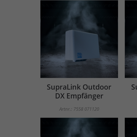
SupraLink Outdoor
S
DX Empfänger
Artnr.: 7558 071120