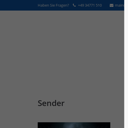
Haben Sie Fragen?
+49 34771 510
main@v
Sender