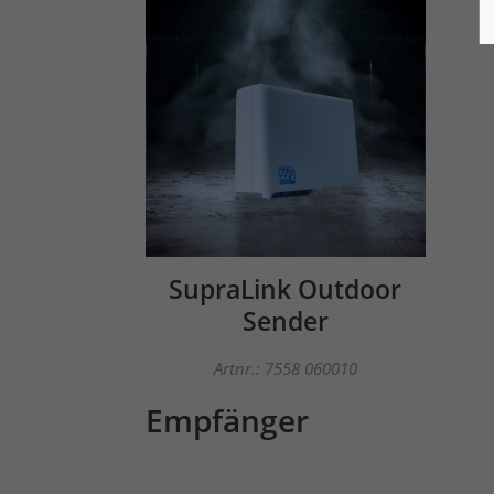
SupraLink Outdoor
Sender
Artnr.: 7558 060010
Empfänger