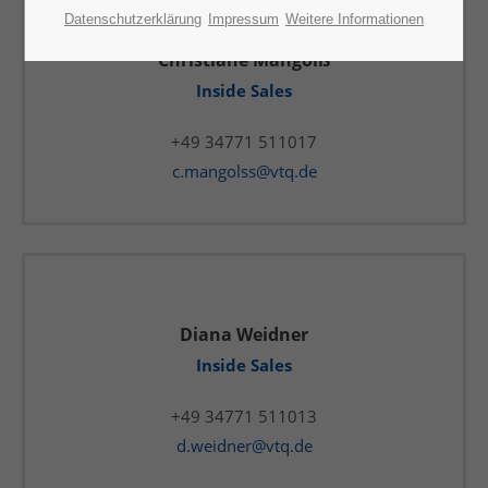
Datenschutzerklärung
Impressum
Weitere Informationen
Christiane Mangolß
Inside Sales
+49 34771 511017
c.mangolss@vtq.de
Diana Weidner
Inside Sales
+49 34771 511013
d.weidner@vtq.de