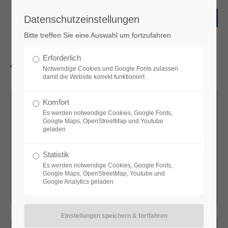
Datenschutzeinstellungen
Bitte treffen Sie eine Auswahl um fortzufahren
Erforderlich
Vertrieb
EMS
Notwendige Cookies und Google Fonts zulassen
damit die Website korrekt funktioniert
Komfort
Es werden notwendige Cookies, Google Fonts,
Google Maps, OpenStreetMap und Youtube
Andreas Heß
geladen
Sales
Statistik
+49 34771 5158
Es werden notwendige Cookies, Google Fonts,
Google Maps, OpenStreetMap, Youtube und
a.hess@vtq.de
Google Analytics geladen