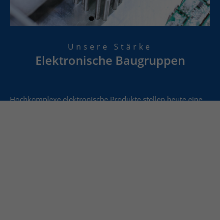
Unsere Stärke
Elektronische Baugruppen
Hochkomplexe elektronische Produkte stellen heute eine
sehr hohe Anforderung an die Fertigung solcher
Baugruppen und Systeme. Daher ist die technische und
wirtschaftliche Umsetzung immer wieder eine
Herausforderung, der wir uns gern stellen. In
Zusammenarbeit mit Ihnen entsteht die jeweilige
individuelle Lösung.
Egal, ob Prototyp, Klein- oder Großserie – gemeinsam mit
Ihnen finden wir für nahezu jede technische und