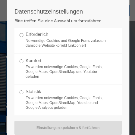
Datenschutzeinstellungen
Bitte treffen Sie eine Auswahl um fortzufahren
Erforderlich
Notwendige Cookies und Google Fonts zulassen
damit die Website korrekt funktioniert
Vertrauen. Technik. Qualität.
Komfort
Mehr als 55 Jahre Know-how in der
Es werden notwendige Cookies, Google Fonts,
Google Maps, OpenStreetMap und Youtube
geladen
Elektronikfertigung und
Funktechnik haben uns zu dem
Statistik
Es werden notwendige Cookies, Google Fonts,
gemacht, wer wir heute sind.
Google Maps, OpenStreetMap, Youtube und
Google Analytics geladen
Kontakt