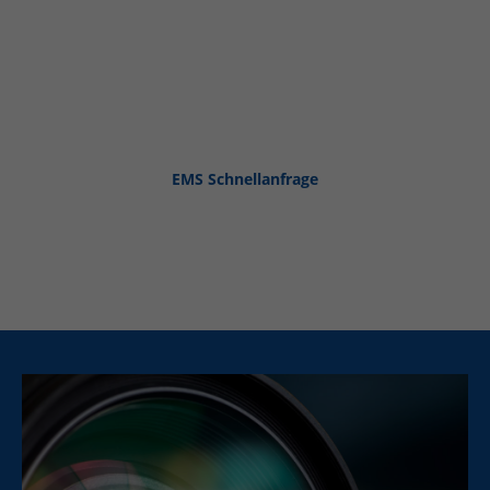
wirtschaftliche Anforderung eine Lösung. Über 50 Jahre
Erfahrung, modernste technische Ausstattung und Systeme
garantieren ein perfektes Zusammenspiel, was uns zu
einem begehrten Ansprechpartner werden ließ.
EMS Schnellanfrage
Mehr Informationen