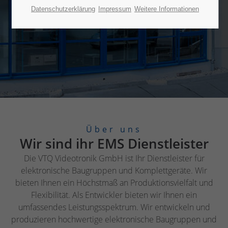
Datenschutzerklärung
Impressum
Weitere Informationen
Über uns
Wir sind ihr EMS Dienstleister
Die VTQ Videotronik GmbH ist Ihr Dienstleister für
elektronische Baugruppen und Komplettgeräte. Wir
bieten Ihnen ein Höchstmaß an Produktionsvielfalt und
Flexibilität. Als Entwickler bieten wir Ihnen ein
umfassendes Leistungsspektrum. Wir entwickeln und
produzieren hochwertige elektronische Baugruppen und