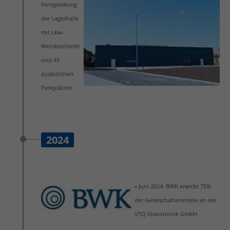
Fertigstellung
der Lagerhalle
mit Lkw-
Wendeschleife
und 45
zusätzlichen
Parkplätzen
2024
» Juni 2024: BWK erwirbt 75%
der Geselschafteranteile an der
VTQ Videotronik GmbH