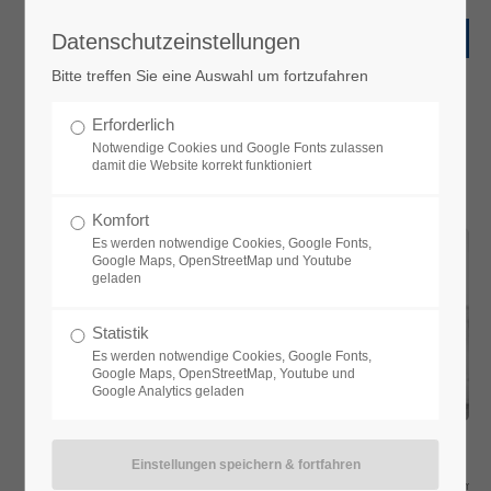
Datenschutzeinstellungen
Bitte treffen Sie eine Auswahl um fortzufahren
Meilensteine
Erforderlich
VTQ - Geht mit der Zeit
Notwendige Cookies und Google Fonts zulassen
damit die Website korrekt funktioniert
1953
Komfort
» Gründung als "VEB Holzwaren
Es werden notwendige Cookies, Google Fonts,
Google Maps, OpenStreetMap und Youtube
Querfurt" mit 40 Angestellten
geladen
» Herstellung von Schachspielartikeln,
Statistik
Fenstern und Türen
Es werden notwendige Cookies, Google Fonts,
Google Maps, OpenStreetMap, Youtube und
Google Analytics geladen
1967
» Übernahme a