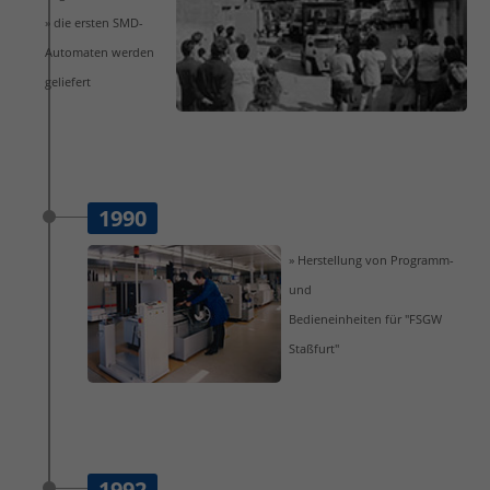
» die ersten SMD-
Automaten werden
geliefert
1990
» Herstellung von Programm-
und
Bedieneinheiten für "FSGW
Staßfurt"
1992