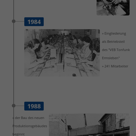
1984
» Eingliederung
als Betriebsteil
des "VEB Tonfunk
Ermsleben"
» 241 Mitarbeiter
1988
» der Bau des neuen
Produktionsgebäudes
beginnt