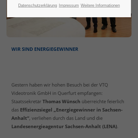
Datenschutzerklärung
Impressum
Weitere Informationen
WIR SIND ENERGIEGEWINNER
ENERGIEEFFIZIENZ IM FOKUS –
AUSZEICHNUNG FÜR VTQ
VIDEOTRONIK GMBH!
Gestern haben wir hohen Besuch bei der VTQ
Videotronik GmbH in Querfurt empfangen:
Staatssekretär
Thomas Wünsch
überreichte feierlich
das
Effizienzsiegel „Energiegewinner in Sachsen-
Anhalt“
, verliehen durch das Land und die
Landesenergieagentur Sachsen-Anhalt (LENA)
.